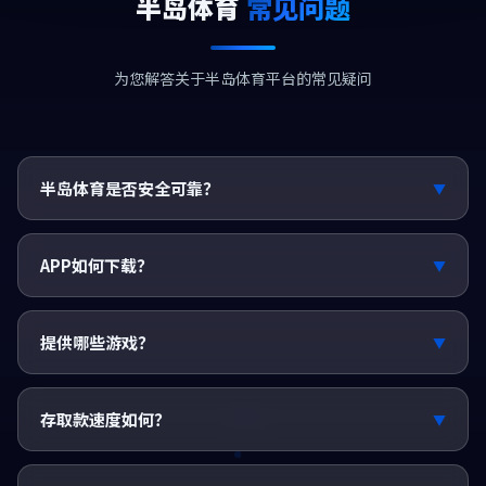
半岛体育
常见问题
为您解答关于半岛体育平台的常见疑问
半岛体育是否安全可靠？
▼
持有菲律宾政府颁发的合法经营许可证，采用256位加密技
术保障用户信息和资金安全。
APP如何下载？
▼
提供iOS和Android双平台APP下载，扫码即可安装，体积
小巧运行流畅。
提供哪些游戏？
▼
体育赛事投注、真人娱乐、电子竞技、棋牌游戏、彩票投
注、电子游艺等六大类。
存取款速度如何？
▼
支持银行转账、电子钱包等多种方式，存款即时到账，提款