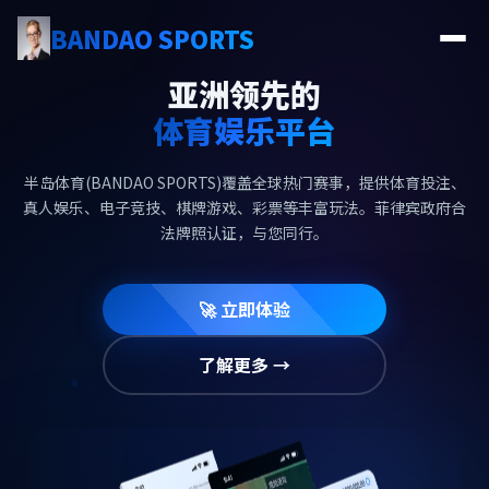
BANDAO SPORTS
亚洲领先的
体育娱乐平台
半岛体育(BANDAO SPORTS)覆盖全球热门赛事，提供体育投注、
真人娱乐、电子竞技、棋牌游戏、彩票等丰富玩法。菲律宾政府合
法牌照认证，与您同行。
🚀 立即体验
了解更多 →