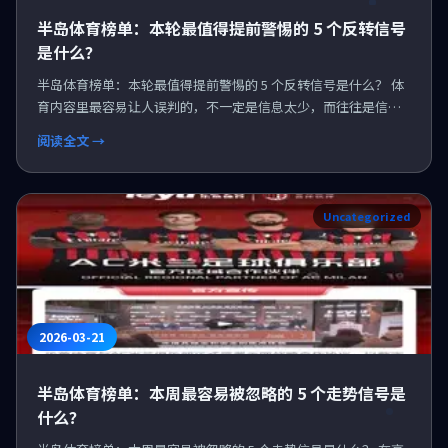
半岛体育榜单：本轮最值得提前警惕的 5 个反转信号
是什么？
半岛体育榜单：本轮最值得提前警惕的 5 个反转信号是什么？ 体
育内容里最容易让人误判的，不一定是信息太少，而往往是信息
太热。因为越热门的叙事，越容易让用户形成“...
阅读全文 →
Uncategorized
2026-03-21
半岛体育榜单：本周最容易被忽略的 5 个走势信号是
什么？