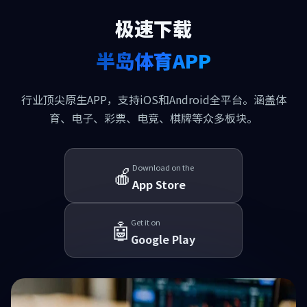
极速下载
半岛体育APP
行业顶尖原生APP，支持iOS和Android全平台。涵盖体
育、电子、彩票、电竞、棋牌等众多板块。
🍎
Download on the
App Store
🤖
Get it on
Google Play