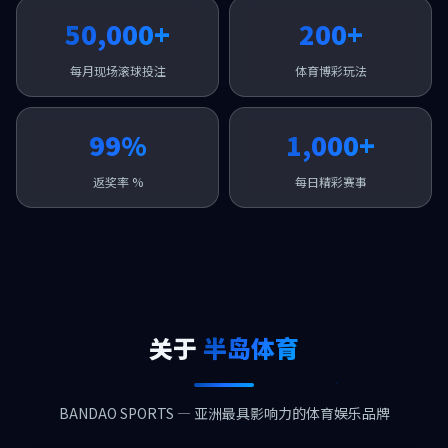
50,000+
200+
每月现场滚球投注
体育博彩玩法
99%
1,000+
返奖率 %
每日精彩赛事
关于
半岛体育
BANDAO SPORTS — 亚洲最具影响力的体育娱乐品牌