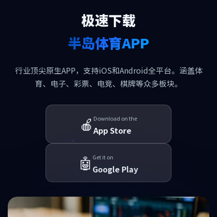
极速下载
半岛体育APP
行业顶尖原生APP，支持iOS和Android全平台。涵盖体
育、电子、彩票、电竞、棋牌等众多板块。
🍎
Download on the
App Store
🤖
Get it on
Google Play