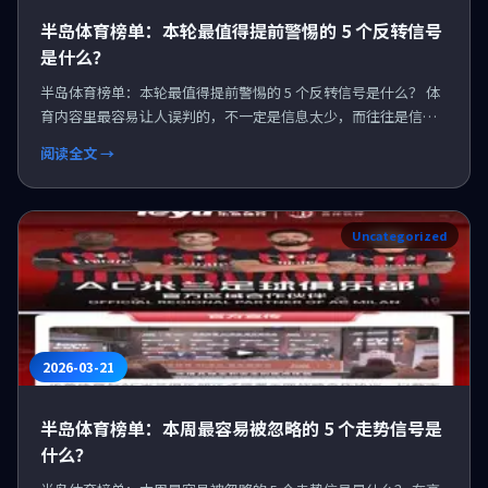
半岛体育榜单：本轮最值得提前警惕的 5 个反转信号
是什么？
半岛体育榜单：本轮最值得提前警惕的 5 个反转信号是什么？ 体
育内容里最容易让人误判的，不一定是信息太少，而往往是信息
太热。因为越热门的叙事，越容易让用户形成“...
阅读全文 →
Uncategorized
2026-03-21
半岛体育榜单：本周最容易被忽略的 5 个走势信号是
什么？