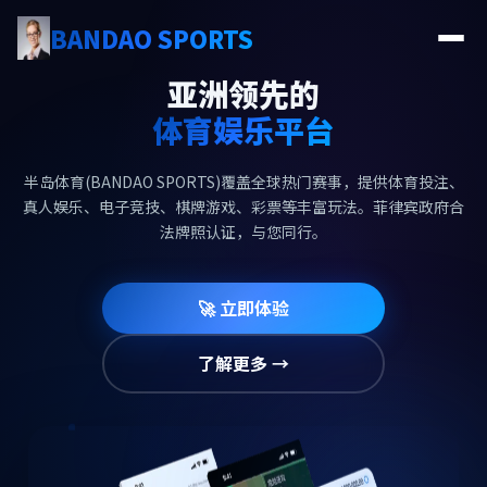
BANDAO SPORTS
亚洲领先的
体育娱乐平台
半岛体育(BANDAO SPORTS)覆盖全球热门赛事，提供体育投注、
真人娱乐、电子竞技、棋牌游戏、彩票等丰富玩法。菲律宾政府合
法牌照认证，与您同行。
🚀 立即体验
了解更多 →