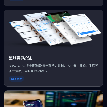
篮球赛事投注
NBA、CBA、欧洲篮球联赛全覆盖，让球、大小分、胜负、半场等
多元竞猜，零时差滚球投注。
实时滚球