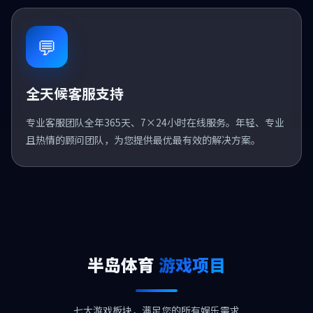
💬
全天候客服支持
专业客服团队全年365天、7×24小时在线服务。年轻、专业
且热情的顾问团队，为您提供最优最有效的解决方案。
半岛体育
游戏项目
七大游戏板块，满足您的所有娱乐需求