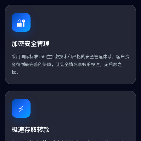
🔐
加密安全管理
采用国际标准256位加密技术和严格的安全管理体系，客户资
金得到最完善的保障，让您全情尽享娱乐投注，无后顾之
忧。
⚡
极速存取转款