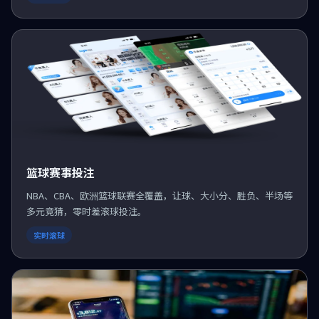
篮球赛事投注
NBA、CBA、欧洲篮球联赛全覆盖，让球、大小分、胜负、半场等
多元竞猜，零时差滚球投注。
实时滚球