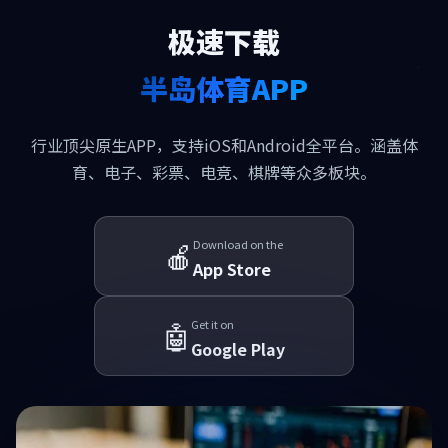
极速下载
半岛体育APP
行业顶尖原生APP，支持iOS和Android全平台。涵盖体
育、电子、彩票、电竞、棋牌等众多板块。
🍎
Download on the
App Store
🤖
Get it on
Google Play