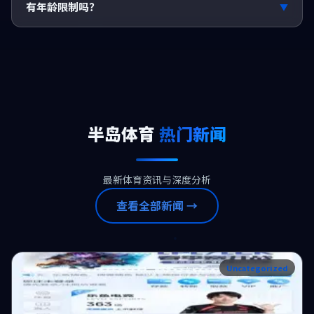
几分钟内完成。
有年龄限制吗？
▼
严格禁止未满18岁未成年人参与博彩活动。建议理性投
注。
半岛体育
热门新闻
最新体育资讯与深度分析
查看全部新闻 →
Uncategorized