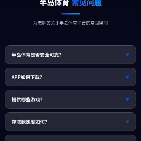
半岛体育
常见问题
为您解答关于半岛体育平台的常见疑问
半岛体育是否安全可靠？
▼
持有菲律宾政府颁发的合法经营许可证，采用256位加密技
术保障用户信息和资金安全。
APP如何下载？
▼
提供iOS和Android双平台APP下载，扫码即可安装，体积
小巧运行流畅。
提供哪些游戏？
▼
体育赛事投注、真人娱乐、电子竞技、棋牌游戏、彩票投
注、电子游艺等六大类。
存取款速度如何？
▼
支持银行转账、电子钱包等多种方式，存款即时到账，提款