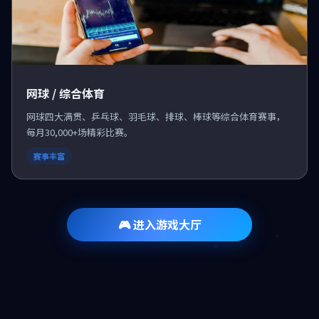
网球 / 综合体育
网球四大满贯、乒乓球、羽毛球、排球、棒球等综合体育赛事，
每月30,000+场精彩比赛。
赛事丰富
🎮 进入游戏大厅