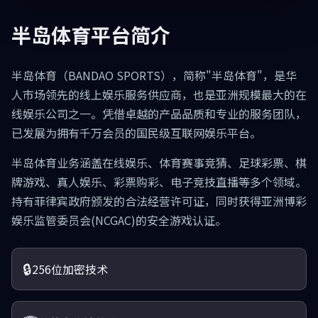
半岛体育平台简介
半岛体育（BANDAO SPORTS），简称"半岛体育"，是华
人市场领先的线上娱乐服务供应商，也是亚洲规模最大的在
线娱乐公司之一。凭借卓越的产品品质和专业的服务团队，
已发展为拥有千万会员的国民级互联网娱乐平台。
半岛体育业务涵盖在线娱乐、体育赛事竞猜、足球彩票、棋
牌游戏、真人娱乐、彩票购彩、电子竞技直播等多个领域。
持有菲律宾政府颁发的合法经营许可证，同时获得亚洲博彩
娱乐监管委员会(NCGAC)的安全游戏认证。
🔒
256位加密技术