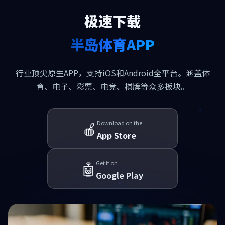
极速下载
半岛体育APP
行业顶尖原生APP，支持iOS和Android全平台。涵盖体
育、电子、彩票、电竞、棋牌等众多板块。
🍎
Download on the
App Store
🤖
Get it on
Google Play