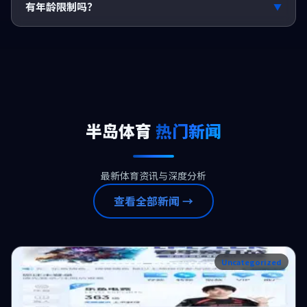
几分钟内完成。
有年龄限制吗？
▼
严格禁止未满18岁未成年人参与博彩活动。建议理性投
注。
半岛体育
热门新闻
最新体育资讯与深度分析
查看全部新闻 →
Uncategorized