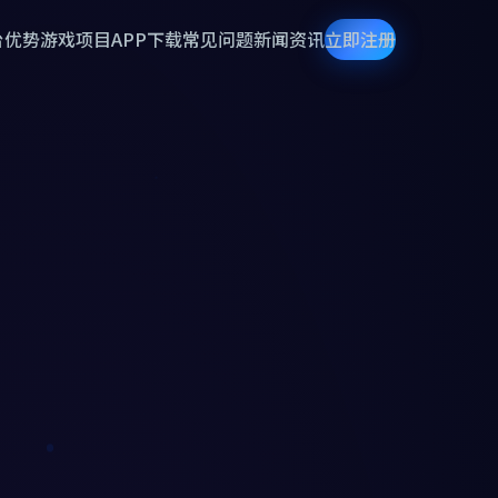
台优势
游戏项目
APP下载
常见问题
新闻资讯
立即注册