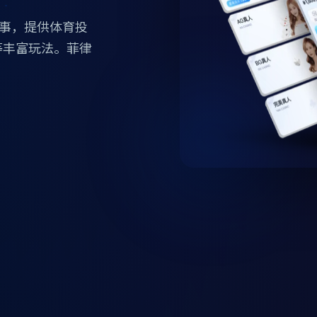
门赛事，提供体育投
等丰富玩法。菲律