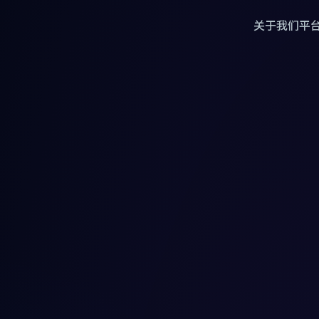
关于我们
平