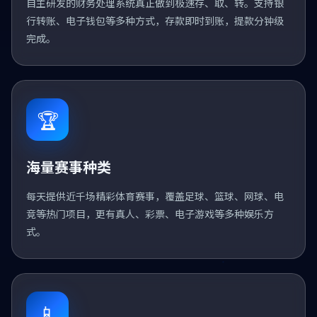
自主研发的财务处理系统真正做到极速存、取、转。支持银
行转账、电子钱包等多种方式，存款即时到账，提款分钟级
完成。
🏆
海量赛事种类
每天提供近千场精彩体育赛事，覆盖足球、篮球、网球、电
竞等热门项目，更有真人、彩票、电子游戏等多种娱乐方
式。
📱