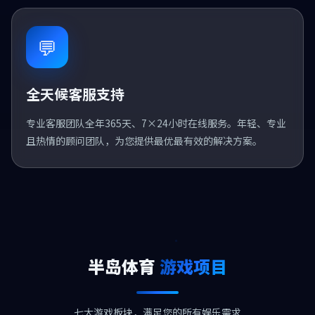
💬
全天候客服支持
专业客服团队全年365天、7×24小时在线服务。年轻、专业
且热情的顾问团队，为您提供最优最有效的解决方案。
半岛体育
游戏项目
七大游戏板块，满足您的所有娱乐需求