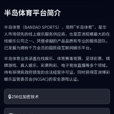
半岛体育平台简介
半岛体育（BANDAO SPORTS），简称"半岛体育"，是华
人市场领先的线上娱乐服务供应商，也是亚洲规模最大的在
线娱乐公司之一。凭借卓越的产品品质和专业的服务团队，
已发展为拥有千万会员的国民级互联网娱乐平台。
半岛体育业务涵盖在线娱乐、体育赛事竞猜、足球彩票、棋
牌游戏、真人娱乐、彩票购彩、电子竞技直播等多个领域。
持有菲律宾政府颁发的合法经营许可证，同时获得亚洲博彩
娱乐监管委员会(NCGAC)的安全游戏认证。
🔒
256位加密技术