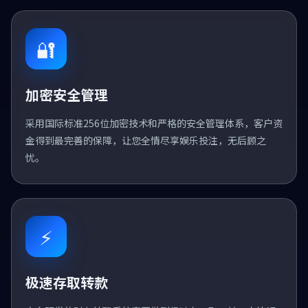
🔐
加密安全管理
采用国际标准256位加密技术和严格的安全管理体系，客户资
金得到最完善的保障，让您全情尽享娱乐投注，无后顾之
忧。
⚡
极速存取转款