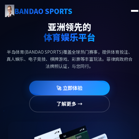
BANDAO SPORTS
亚洲领先的
体育娱乐平台
半岛体育(BANDAO SPORTS)覆盖全球热门赛事，提供体育投注、
真人娱乐、电子竞技、棋牌游戏、彩票等丰富玩法。菲律宾政府合
法牌照认证，与您同行。
🚀 立即体验
了解更多 →