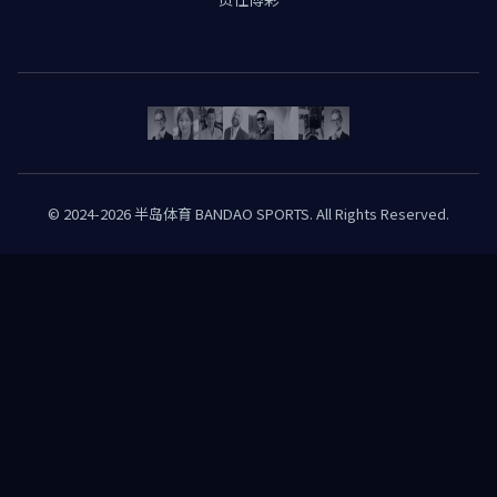
© 2024-2026 半岛体育 BANDAO SPORTS. All Rights Reserved.