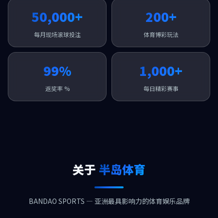
50,000+
200+
每月现场滚球投注
体育博彩玩法
99%
1,000+
返奖率 %
每日精彩赛事
关于
半岛体育
BANDAO SPORTS — 亚洲最具影响力的体育娱乐品牌