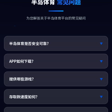
半岛体育
常见问题
为您解答关于半岛体育平台的常见疑问
半岛体育是否安全可靠？
▼
持有菲律宾政府颁发的合法经营许可证，采用256位加密技
术保障用户信息和资金安全。
APP如何下载？
▼
提供iOS和Android双平台APP下载，扫码即可安装，体积
小巧运行流畅。
提供哪些游戏？
▼
体育赛事投注、真人娱乐、电子竞技、棋牌游戏、彩票投
注、电子游艺等六大类。
存取款速度如何？
▼
支持银行转账、电子钱包等多种方式，存款即时到账，提款