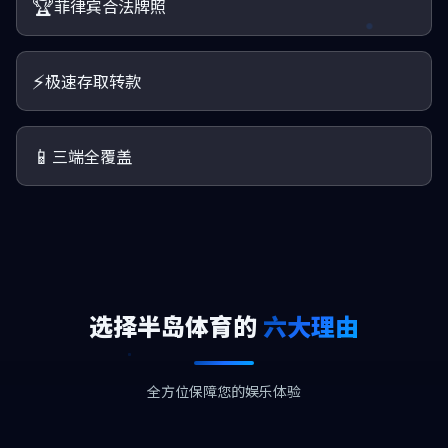
🏆
菲律宾合法牌照
⚡
极速存取转款
📱
三端全覆盖
选择半岛体育的
六大理由
全方位保障您的娱乐体验