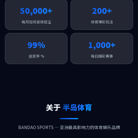
50,000+
200+
每月现场滚球投注
体育博彩玩法
99%
1,000+
返奖率 %
每日精彩赛事
关于
半岛体育
BANDAO SPORTS — 亚洲最具影响力的体育娱乐品牌