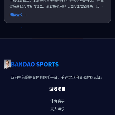
半岛体育榜单：本周最容易被忽略的 5 个走势信号是什么？ 在高
密度赛程的体育内容里，最容易被用户记住的往往是结果、比分
和热点话题；但真正决定接下来走势的，很多时...
阅读全文 →
BANDAO SPORTS
亚洲领先的综合体育娱乐平台，菲律宾政府合法牌照认证。
游戏项目
体育赛事
真人娱乐