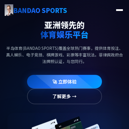
BANDAO SPORTS
亚洲领先的
体育娱乐平台
半岛体育(BANDAO SPORTS)覆盖全球热门赛事，提供体育投注、
真人娱乐、电子竞技、棋牌游戏、彩票等丰富玩法。菲律宾政府合
法牌照认证，与您同行。
🚀 立即体验
了解更多 →