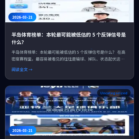
2026-03-21
半岛体育榜单：本轮最可能被低估的 5 个反弹信号是
什么？
半岛体育榜单：本轮最可能被低估的 5 个反弹信号是什么？ 在高
密度赛程里，最容易被看见的往往是输球、掉队、状态起伏这些
负面结果；而那些真正预示反弹的信号，反而经...
阅读全文 →
Uncategorized
2026-03-21