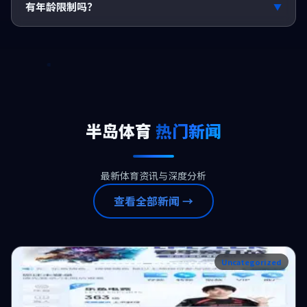
几分钟内完成。
有年龄限制吗？
▼
严格禁止未满18岁未成年人参与博彩活动。建议理性投
注。
半岛体育
热门新闻
最新体育资讯与深度分析
查看全部新闻 →
Uncategorized