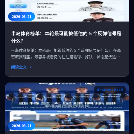
2026-03-21
半岛体育榜单：本轮最可能被低估的 5 个反弹信号是
什么？
半岛体育榜单：本轮最可能被低估的 5 个反弹信号是什么？ 在高
密度赛程里，最容易被看见的往往是输球、掉队、状态起伏这些
负面结果；而那些真正预示反弹的信号，反而经...
阅读全文 →
Uncategorized
2026-03-21