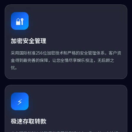
🔐
加密安全管理
采用国际标准256位加密技术和严格的安全管理体系，客户资
金得到最完善的保障，让您全情尽享娱乐投注，无后顾之
忧。
⚡
极速存取转款