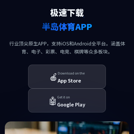
极速下载
半岛体育APP
行业顶尖原生APP，支持iOS和Android全平台。涵盖体
育、电子、彩票、电竞、棋牌等众多板块。
🍎
Download on the
App Store
🤖
Get it on
Google Play