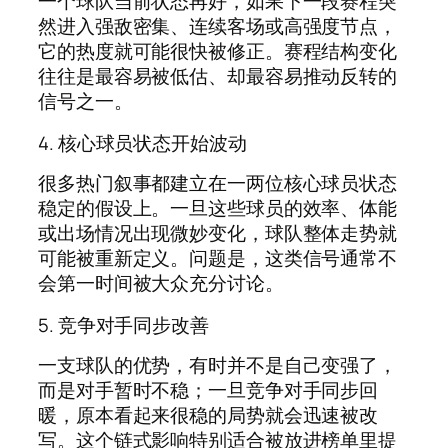
一个球队当前状态再好，如果下一段赛程突
然进入强敌密集、连续客场或高强度节点，
它的热度就可能很快被修正。赛程结构变化
往往是最容易被低估、却最容易推动反转的
信号之一。
4. 核心球员状态开始波动
很多热门叙事都建立在一两位核心球员状态
稳定的假设上。一旦这些球员的效率、体能
或出场情况出现微妙变化，球队整体走势就
可能被重新定义。问题是，这类信号通常不
会第一时间被大众充分讨论。
5. 竞争对手同步改善
一支球队的优势，有时并不是自己变强了，
而是对手暂时不稳；一旦竞争对手同步回
暖，原本看起来很稳的局势就会迅速被改
写。这个链式影响特别适合被放进榜单里提